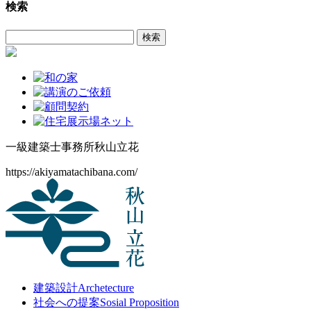
検索
カ
イ
検
ブ
索:
一級建築士事務所
秋山立花
https://akiyamatachibana.com/
建築設計
Archetecture
社会への提案
Sosial Proposition