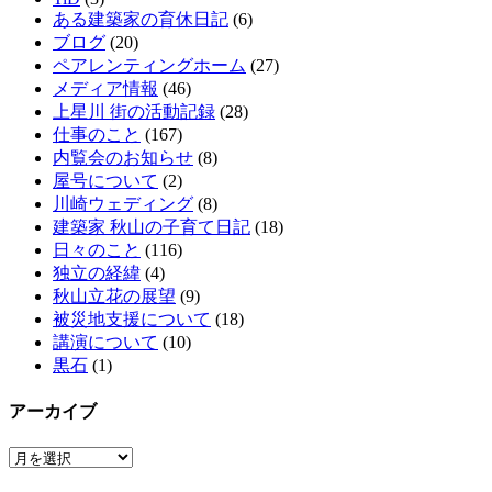
ある建築家の育休日記
(6)
ブログ
(20)
ペアレンティングホーム
(27)
メディア情報
(46)
上星川 街の活動記録
(28)
仕事のこと
(167)
内覧会のお知らせ
(8)
屋号について
(2)
川崎ウェディング
(8)
建築家 秋山の子育て日記
(18)
日々のこと
(116)
独立の経緯
(4)
秋山立花の展望
(9)
被災地支援について
(18)
講演について
(10)
黒石
(1)
アーカイブ
ア
ー