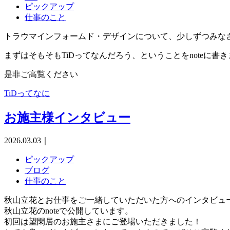
ピックアップ
仕事のこと
トラウマインフォームド・デザインについて、少しずつみな
まずはそもそもTiDってなんだろう、ということをnoteに書
是非ご高覧ください
TiDってなに
お施主様インタビュー
2026.03.03
｜
ピックアップ
ブログ
仕事のこと
秋山立花とお仕事をご一緒していただいた方へのインタビュ
秋山立花のnoteで公開しています。
初回は望閑居のお施主さまにご登場いただきました！