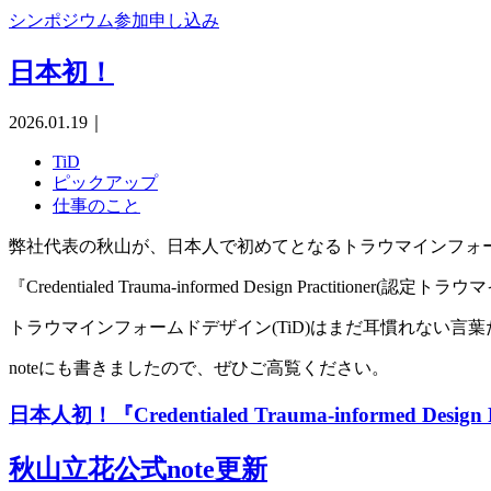
シンポジウム参加申し込み
日本初！
2026.01.19
｜
TiD
ピックアップ
仕事のこと
弊社代表の秋山が、日本人で初めてとなるトラウマインフォ
『Credentialed Trauma-informed Design Pract
トラウマインフォームドデザイン(TiD)はまだ耳慣れない
noteにも書きましたので、ぜひご高覧ください。
日本人初！『Credentialed Trauma-informe
秋山立花公式note更新