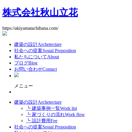
株式会社秋山立花
https://akiyamatachibana.com/
建築の設計
Archetecture
社会への提案
Sosial Proposition
私たちについて
About
ブログ
Blog
お問い合わせ
Contact
メニュー
建築の設計
Archetecture
┗ 建築事例一覧
Work list
┗ 家づくりの流れ
Work flow
┗ 設計費用
Fee
社会への提案
Sosial Proposition