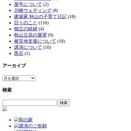
屋号について
(2)
川崎ウェディング
(8)
建築家 秋山の子育て日記
(18)
日々のこと
(116)
独立の経緯
(4)
秋山立花の展望
(9)
被災地支援について
(18)
講演について
(10)
黒石
(1)
アーカイブ
ア
ー
検索
カ
イ
検
ブ
索: