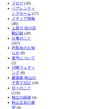
ブログ
(20)
ペアレンティ
ングホーム
(27)
メディア情報
(46)
上星川 街の活
動記録
(28)
仕事のこと
(167)
内覧会のお知
らせ
(8)
屋号について
(2)
川崎ウェディ
ング
(8)
建築家 秋山の
子育て日記
(18)
日々のこと
(116)
独立の経緯
(4)
秋山立花の展
望
(9)