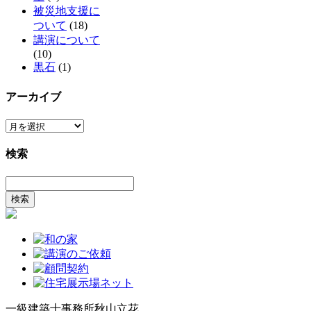
被災地支援に
ついて
(18)
講演について
(10)
黒石
(1)
アーカイブ
ア
ー
検索
カ
イ
検
ブ
索:
一級建築士事務所
秋山立花