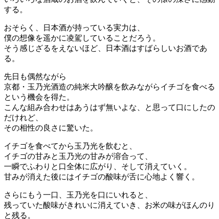
する。
おそらく、日本酒が持っている実力は、
僕の想像を遥かに凌駕していることだろう。
そう感じざるをえないほど、日本酒はすばらしいお酒であ
る。
先日も偶然ながら
京都・玉乃光酒造の純米大吟醸を飲みながらイチゴを食べる
という機会を得た。
こんな組み合わせはあうはず無いよな、と思って口にしたの
だけれど、
その相性の良さに驚いた。
イチゴを食べてから玉乃光を飲むと、
イチゴの甘みと玉乃光の甘みが溶合って、
一瞬でふわりと口全体に広がり、そして消えていく。
甘みが消えた後にはイチゴの酸味が舌に心地よく響く。
さらにもう一口、玉乃光を口にいれると、
残っていた酸味がきれいに消えていき、お米の味がほんのり
と残る。