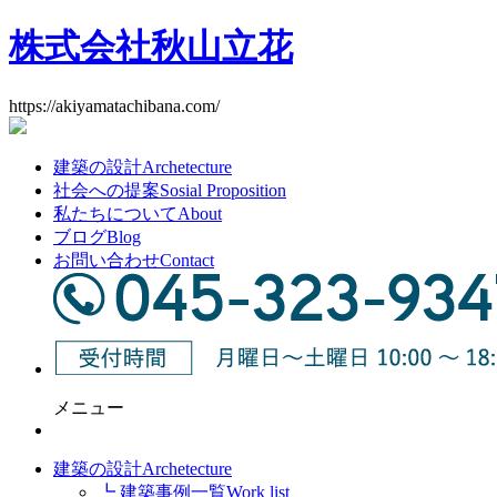
株式会社秋山立花
https://akiyamatachibana.com/
建築の設計
Archetecture
社会への提案
Sosial Proposition
私たちについて
About
ブログ
Blog
お問い合わせ
Contact
メニュー
建築の設計
Archetecture
┗ 建築事例一覧
Work list