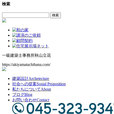
検索
カ
イ
検
ブ
索:
一級建築士事務所
秋山立花
https://akiyamatachibana.com/
建築設計
Archetecture
社会への提案
Sosial Proposition
私たちについて
About
ブログ
Blog
お問い合わせ
Contact