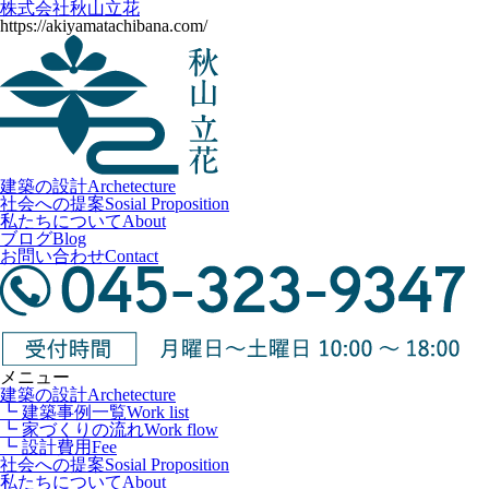
株式会社秋山立花
https://akiyamatachibana.com/
建築の設計
Archetecture
社会への提案
Sosial Proposition
私たちについて
About
ブログ
Blog
お問い合わせ
Contact
メニュー
建築の設計
Archetecture
┗ 建築事例一覧
Work list
┗ 家づくりの流れ
Work flow
┗ 設計費用
Fee
社会への提案
Sosial Proposition
私たちについて
About