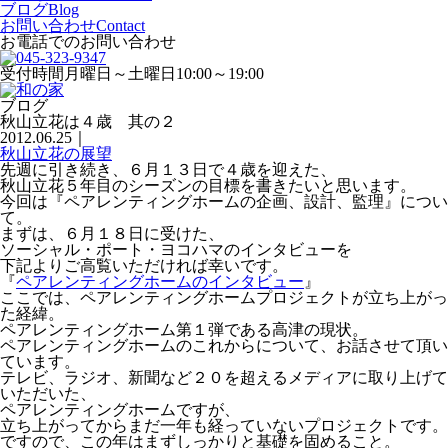
ブログ
Blog
お問い合わせ
Contact
お電話でのお問い合わせ
受付時間
月曜日～土曜日10:00～19:00
ブログ
秋山立花は４歳 其の２
2012.06.25
｜
秋山立花の展望
先週に引き続き、６月１３日で４歳を迎えた、
秋山立花５年目のシーズンの目標を書きたいと思います。
今回は『ペアレンティングホームの企画、設計、監理』につい
て。
まずは、６月１８日に受けた、
ソーシャル・ポート・ヨコハマのインタビューを
下記よりご高覧いただければ幸いです。
『
ペアレンティングホームのインタビュー
』
ここでは、ペアレンティングホームプロジェクトが立ち上がっ
た経緯。
ペアレンティングホーム第１弾である高津の現状。
ペアレンティングホームのこれからについて、お話させて頂い
ています。
テレビ、ラジオ、新聞など２０を超えるメディアに取り上げて
いただいた、
ペアレンティングホームですが、
立ち上がってからまだ一年も経っていないプロジェクトです。
ですので、この年はまずしっかりと基礎を固めること。