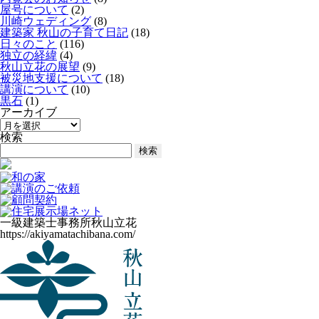
屋号について
(2)
川崎ウェディング
(8)
建築家 秋山の子育て日記
(18)
日々のこと
(116)
独立の経緯
(4)
秋山立花の展望
(9)
被災地支援について
(18)
講演について
(10)
黒石
(1)
アーカイブ
ア
ー
検索
カ
検
イ
索:
ブ
一級建築士事務所
秋山立花
https://akiyamatachibana.com/