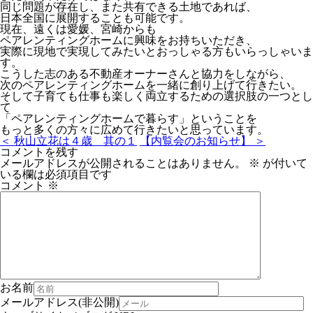
同じ問題が存在し、また共有できる土地であれば、
日本全国に展開することも可能です。
現在、遠くは愛媛、宮崎からも
ペアレンティングホームに興味をお持ちいただき、
実際に現地で実現してみたいとおっしゃる方もいらっしゃいま
す。
こうした志のある不動産オーナーさんと協力をしながら、
次のペアレンティングホームを一緒に創り上げて行きたい。
そして子育ても仕事も楽しく両立するための選択肢の一つとし
て
「ペアレンティングホームで暮らす」ということを
もっと多くの方々に広めて行きたいと思っています。
＜ 秋山立花は４歳 其の１
【内覧会のお知らせ】 ＞
コメントを残す
メールアドレスが公開されることはありません。
※
が付いて
いる欄は必須項目です
コメント
※
お名前
メールアドレス(非公開)