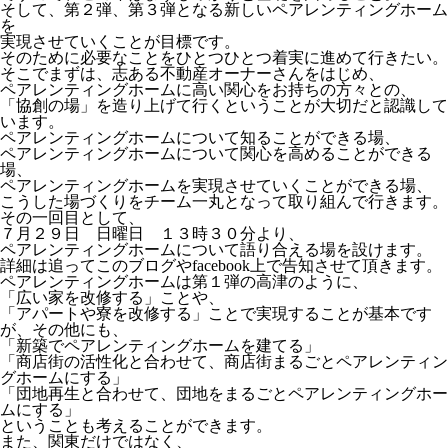
そして、第２弾、第３弾となる新しいペアレンティングホーム
を
実現させていくことが目標です。
そのために必要なことをひとつひとつ着実に進めて行きたい。
そこでまずは、志ある不動産オーナーさんをはじめ、
ペアレンティングホームに高い関心をお持ちの方々との、
「協創の場」を造り上げて行くということが大切だと認識して
います。
ペアレンティングホームについて知ることができる場、
ペアレンティングホームについて関心を高めることができる
場、
ペアレンティングホームを実現させていくことができる場、
こうした場づくりをチーム一丸となって取り組んで行きます。
その一回目として、
７月２９日 日曜日 １３時３０分より、
ペアレンティングホームについて語り合える場を設けます。
詳細は追ってこのブログやfacebook上で告知させて頂きます。
ペアレンティングホームは第１弾の高津のように、
「広い家を改修する」ことや、
「アパートや寮を改修する」ことで実現することが基本です
が、その他にも、
「新築でペアレンティングホームを建てる」
「商店街の活性化と合わせて、商店街まるごとペアレンティン
グホームにする」
「団地再生と合わせて、団地をまるごとペアレンティングホー
ムにする」
ということも考えることができます。
また、関東だけではなく、