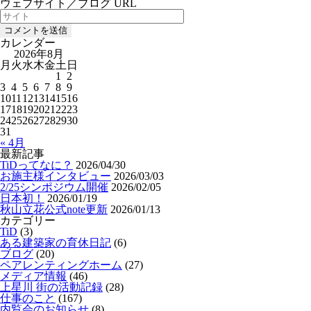
ウェブサイト／ブログ URL
カレンダー
2026年8月
月
火
水
木
金
土
日
1
2
3
4
5
6
7
8
9
10
11
12
13
14
15
16
17
18
19
20
21
22
23
24
25
26
27
28
29
30
31
« 4月
最新記事
TiDってなに？
2026/04/30
お施主様インタビュー
2026/03/03
2/25シンポジウム開催
2026/02/05
日本初！
2026/01/19
秋山立花公式note更新
2026/01/13
カテゴリー
TiD
(3)
ある建築家の育休日記
(6)
ブログ
(20)
ペアレンティングホーム
(27)
メディア情報
(46)
上星川 街の活動記録
(28)
仕事のこと
(167)
内覧会のお知らせ
(8)