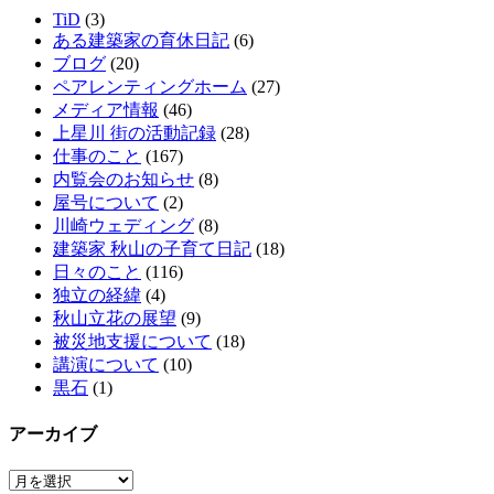
TiD
(3)
ある建築家の育休日記
(6)
ブログ
(20)
ペアレンティングホーム
(27)
メディア情報
(46)
上星川 街の活動記録
(28)
仕事のこと
(167)
内覧会のお知らせ
(8)
屋号について
(2)
川崎ウェディング
(8)
建築家 秋山の子育て日記
(18)
日々のこと
(116)
独立の経緯
(4)
秋山立花の展望
(9)
被災地支援について
(18)
講演について
(10)
黒石
(1)
アーカイブ
ア