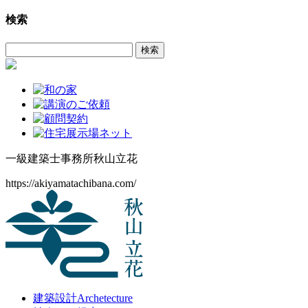
ー
検索
カ
イ
検
ブ
索:
一級建築士事務所
秋山立花
https://akiyamatachibana.com/
建築設計
Archetecture