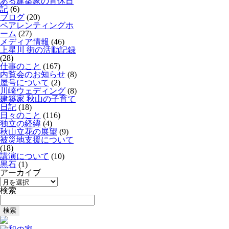
ある建築家の育休日
記
(6)
ブログ
(20)
ペアレンティングホ
ーム
(27)
メディア情報
(46)
上星川 街の活動記録
(28)
仕事のこと
(167)
内覧会のお知らせ
(8)
屋号について
(2)
川崎ウェディング
(8)
建築家 秋山の子育て
日記
(18)
日々のこと
(116)
独立の経緯
(4)
秋山立花の展望
(9)
被災地支援について
(18)
講演について
(10)
黒石
(1)
アーカイブ
ア
ー
検索
カ
検
イ
索:
ブ