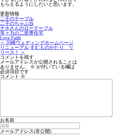
もらえるようにしたいと思います。
更新情報
二子のテーブル
二子のちゃぶ台
ナホさんのローテーブル
等々力の二世帯住宅
Love Faith
＜ 川崎ウェディングホームページ
リニューアル
すむものがたり リ
リース！ ＞
コメントを残す
メールアドレスが公開されることは
ありません。
※
が付いている欄は
必須項目です
コメント
※
お名前
メールアドレス(非公開)