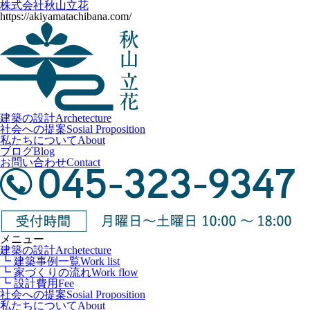
株式会社秋山立花
https://akiyamatachibana.com/
建築の設計
Archetecture
社会への提案
Sosial Proposition
私たちについて
About
ブログ
Blog
お問い合わせ
Contact
メニュー
建築の設計
Archetecture
┗ 建築事例一覧
Work list
┗ 家づくりの流れ
Work flow
┗ 設計費用
Fee
社会への提案
Sosial Proposition
私たちについて
About