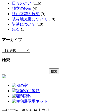
日々のこと
(116)
独立の経緯
(4)
秋山立花の展望
(9)
被災地支援について
(18)
講演について
(10)
黒石
(1)
アーカイブ
ア
ー
検索
カ
イ
検
ブ
索:
一級建築士事務所
秋山立花