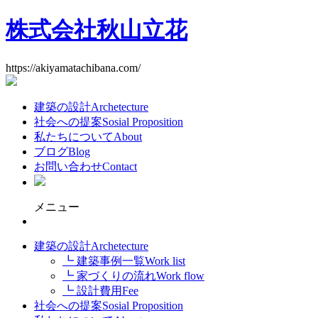
株式会社秋山立花
https://akiyamatachibana.com/
建築の設計
Archetecture
社会への提案
Sosial Proposition
私たちについて
About
ブログ
Blog
お問い合わせ
Contact
メニュー
建築の設計
Archetecture
┗ 建築事例一覧
Work list
┗ 家づくりの流れ
Work flow
┗ 設計費用
Fee
社会への提案
Sosial Proposition