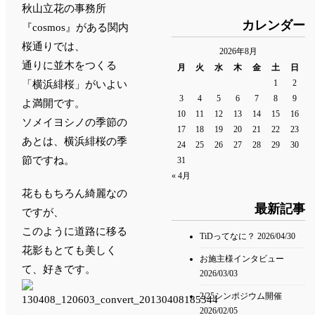
秋山立花の事務所
カレンダー
『cosmos』がある関内
桜通りでは、
2026年8月
通りに並木をつくる
月
火
水
木
金
土
日
1
2
「横浜緋桜」がいよい
3
4
5
6
7
8
9
よ満開です。
10
11
12
13
14
15
16
ソメイヨシノの季節の
17
18
19
20
21
22
23
あとは、横浜緋桜の季
24
25
26
27
28
29
30
節ですね。
31
« 4月
花ももちろん綺麗なの
最新記事
ですが、
このように道路に移る
TiDってなに？
2026/04/30
花影もとても美しく
お施主様インタビュー
て、好きです。
2026/03/03
2/25シンポジウム開催
2026/02/05