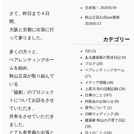
日本初！
2026/01/19
さて、昨日まで４日
秋山立花公式note更新
間、
2026/01/13
大阪と京都に出張に行
って参りました。
カテゴリー
TiD
(3)
多くの方々と、
ある建築家の育休日記
(6)
ペアレンティングホー
ブログ
(20)
ムを始め、
ペアレンティングホーム
秋山立花が取り組んで
(27)
メディア情報
(46)
いる
上星川 街の活動記録
(28)
「協創」のプロジェク
仕事のこと
(167)
トについてお話をさせ
内覧会のお知らせ
(8)
屋号について
(2)
ていただき、
川崎ウェディング
(8)
共有をさせていただき
建築家 秋山の子育て日記
ました。
(18)
とても有意義な出張と
日々のこと
(116)