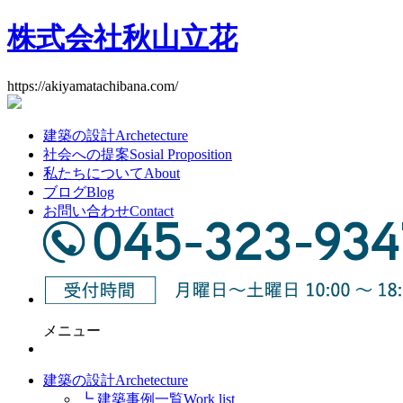
株式会社秋山立花
https://akiyamatachibana.com/
建築の設計
Archetecture
社会への提案
Sosial Proposition
私たちについて
About
ブログ
Blog
お問い合わせ
Contact
メニュー
建築の設計
Archetecture
┗ 建築事例一覧
Work list