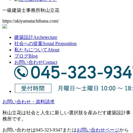
一級建築士事務所
秋山立花
https://akiyamatachibana.com/
建築設計
Archetecture
社会への提案
Sosial Proposition
私たちについて
About
ブログ
Blog
お問い合わせ
Contact
お問い合わせ・資料請求
秋山立花は社会と人生に新しい選択肢を産みだす建築設計事
務所です。
お問い合わせは
045-323-9347
または
お問い合わせページ
から