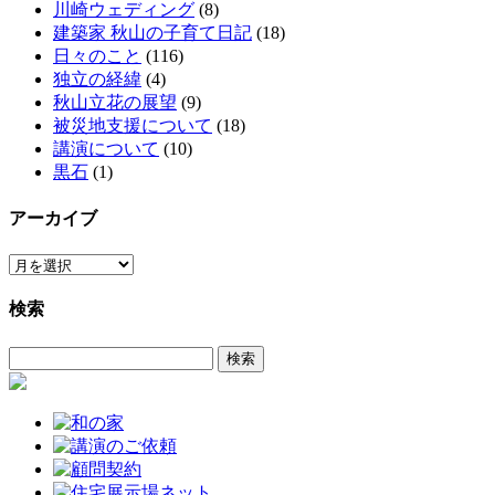
川崎ウェディング
(8)
建築家 秋山の子育て日記
(18)
日々のこと
(116)
独立の経緯
(4)
秋山立花の展望
(9)
被災地支援について
(18)
講演について
(10)
黒石
(1)
アーカイブ
ア
ー
検索
カ
イ
検
ブ
索: