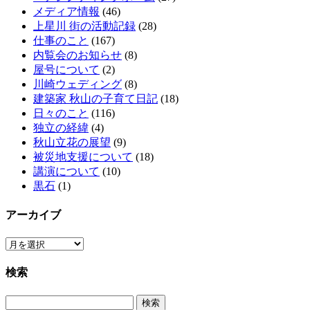
メディア情報
(46)
上星川 街の活動記録
(28)
仕事のこと
(167)
内覧会のお知らせ
(8)
屋号について
(2)
川崎ウェディング
(8)
建築家 秋山の子育て日記
(18)
日々のこと
(116)
独立の経緯
(4)
秋山立花の展望
(9)
被災地支援について
(18)
講演について
(10)
黒石
(1)
アーカイブ
ア
ー
検索
カ
イ
検
ブ