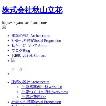
株式会社秋山立花
https://akiyamatachibana.com/
建築の設計
Archetecture
社会への提案
Sosial Proposition
私たちについて
About
ブログ
Blog
お問い合わせ
Contact
メニュー
建築の設計
Archetecture
┗ 建築事例一覧
Work list
┗ 家づくりの流れ
Work flow
┗ 設計費用
Fee
社会への提案
Sosial Proposition