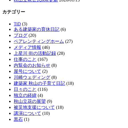
カテゴリー
TiD
(3)
ある建築家の育休日記
(6)
ブログ
(20)
ペアレンティングホーム
(27)
メディア情報
(46)
上星川 街の活動記録
(28)
仕事のこと
(167)
内覧会のお知らせ
(8)
屋号について
(2)
川崎ウェディング
(8)
建築家 秋山の子育て日記
(18)
日々のこと
(116)
独立の経緯
(4)
秋山立花の展望
(9)
被災地支援について
(18)
講演について
(10)
黒石
(1)