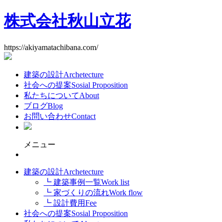
株式会社秋山立花
https://akiyamatachibana.com/
建築の設計
Archetecture
社会への提案
Sosial Proposition
私たちについて
About
ブログ
Blog
お問い合わせ
Contact
メニュー
建築の設計
Archetecture
┗ 建築事例一覧
Work list
┗ 家づくりの流れ
Work flow
┗ 設計費用
Fee
社会への提案
Sosial Proposition