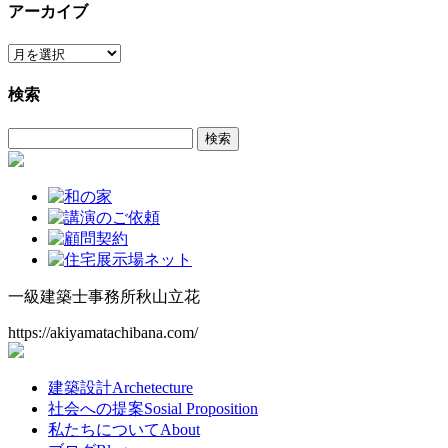
アーカイブ
ア
ー
検索
カ
イ
検
ブ
索:
一級建築士事務所
秋山立花
https://akiyamatachibana.com/
建築設計
Archetecture
社会への提案
Sosial Proposition
私たちについて
About