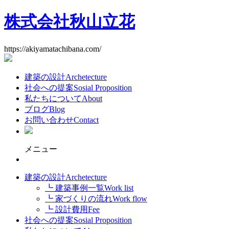
株式会社秋山立花
https://akiyamatachibana.com/
建築の設計
Archetecture
社会への提案
Sosial Proposition
私たちについて
About
ブログ
Blog
お問い合わせ
Contact
メニュー
建築の設計
Archetecture
┗ 建築事例一覧
Work list
┗ 家づくりの流れ
Work flow
┗ 設計費用
Fee
社会への提案
Sosial Proposition