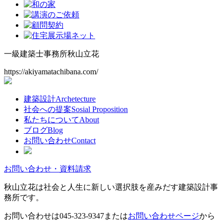
一級建築士事務所
秋山立花
https://akiyamatachibana.com/
建築設計
Archetecture
社会への提案
Sosial Proposition
私たちについて
About
ブログ
Blog
お問い合わせ
Contact
お問い合わせ・資料請求
秋山立花は社会と人生に新しい選択肢を産みだす建築設計事
務所です。
お問い合わせは
045-323-9347
または
お問い合わせページ
から