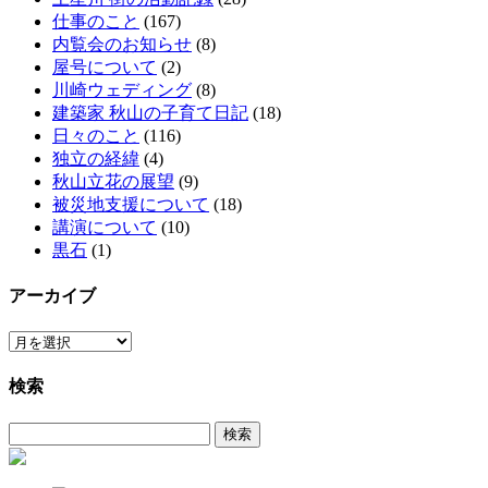
仕事のこと
(167)
内覧会のお知らせ
(8)
屋号について
(2)
川崎ウェディング
(8)
建築家 秋山の子育て日記
(18)
日々のこと
(116)
独立の経緯
(4)
秋山立花の展望
(9)
被災地支援について
(18)
講演について
(10)
黒石
(1)
アーカイブ
ア
ー
検索
カ
イ
検
ブ
索: