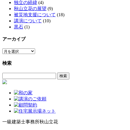
独立の経緯
(4)
秋山立花の展望
(9)
被災地支援について
(18)
講演について
(10)
黒石
(1)
アーカイブ
ア
ー
検索
カ
イ
検
ブ
索:
一級建築士事務所
秋山立花