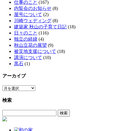
仕事のこと
(167)
内覧会のお知らせ
(8)
屋号について
(2)
川崎ウェディング
(8)
建築家 秋山の子育て日記
(18)
日々のこと
(116)
独立の経緯
(4)
秋山立花の展望
(9)
被災地支援について
(18)
講演について
(10)
黒石
(1)
アーカイブ
ア
ー
検索
カ
イ
検
ブ
索: