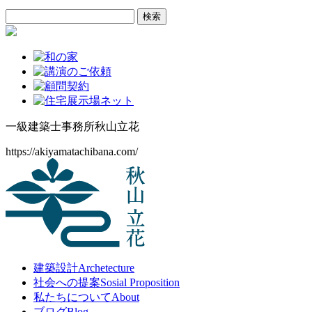
イ
検
ブ
索:
一級建築士事務所
秋山立花
https://akiyamatachibana.com/
建築設計
Archetecture
社会への提案
Sosial Proposition
私たちについて
About
ブログ
Blog