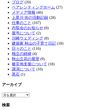
ブログ
(20)
ペアレンティングホーム
(27)
メディア情報
(46)
上星川 街の活動記録
(28)
仕事のこと
(167)
内覧会のお知らせ
(8)
屋号について
(2)
川崎ウェディング
(8)
建築家 秋山の子育て日記
(18)
日々のこと
(116)
独立の経緯
(4)
秋山立花の展望
(9)
被災地支援について
(18)
講演について
(10)
黒石
(1)
アーカイブ
ア
ー
検索
カ