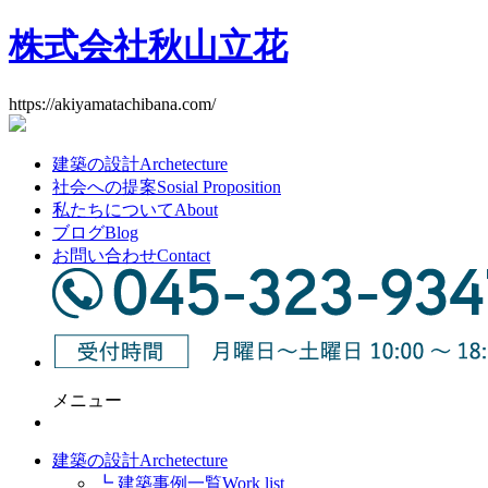
株式会社秋山立花
https://akiyamatachibana.com/
建築の設計
Archetecture
社会への提案
Sosial Proposition
私たちについて
About
ブログ
Blog
お問い合わせ
Contact
メニュー
建築の設計
Archetecture
┗ 建築事例一覧
Work list