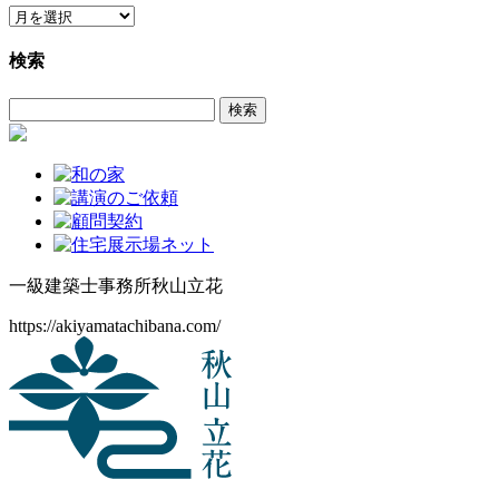
ア
ー
検索
カ
イ
検
ブ
索:
一級建築士事務所
秋山立花
https://akiyamatachibana.com/