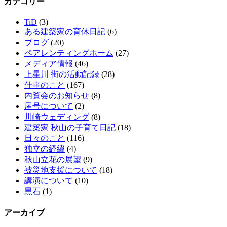
カテゴリー
TiD
(3)
ある建築家の育休日記
(6)
ブログ
(20)
ペアレンティングホーム
(27)
メディア情報
(46)
上星川 街の活動記録
(28)
仕事のこと
(167)
内覧会のお知らせ
(8)
屋号について
(2)
川崎ウェディング
(8)
建築家 秋山の子育て日記
(18)
日々のこと
(116)
独立の経緯
(4)
秋山立花の展望
(9)
被災地支援について
(18)
講演について
(10)
黒石
(1)
アーカイブ