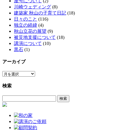
屋号について
(2)
川崎ウェディング
(8)
建築家 秋山の子育て日記
(18)
日々のこと
(116)
独立の経緯
(4)
秋山立花の展望
(9)
被災地支援について
(18)
講演について
(10)
黒石
(1)
アーカイブ
ア
ー
検索
カ
イ
検
ブ
索: